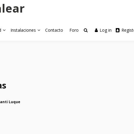
alear
d
Instalaciones
Contacto
Foro
Log in
Regist
as
anti Luque