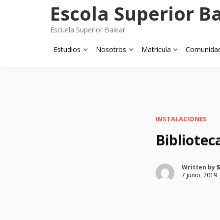
Skip
Escola Superior B
to
content
Escuela Superior Balear
Estudios
Nosotros
Matrícula
Comunida
INSTALACIONES
Bibliotec
Written by
S
7 junio, 2019