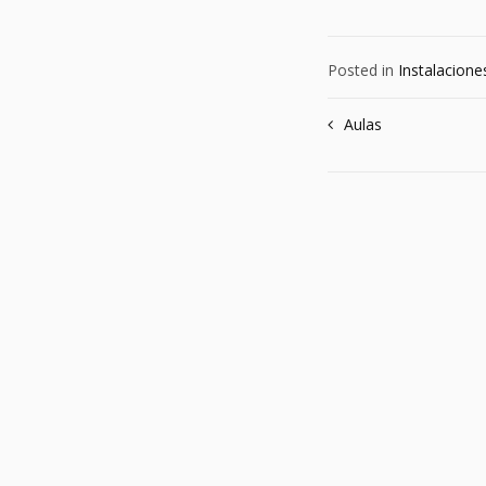
Posted in
Instalacione
Navegación
Aulas
de
entradas