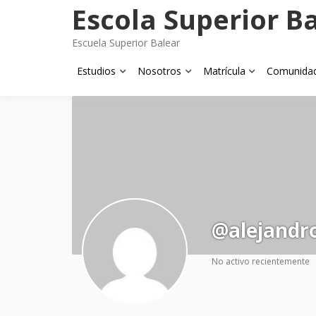
Skip
Escola Superior B
to
content
Escuela Superior Balear
Estudios
Nosotros
Matrícula
Comunida
@alejandr
No activo recientemente