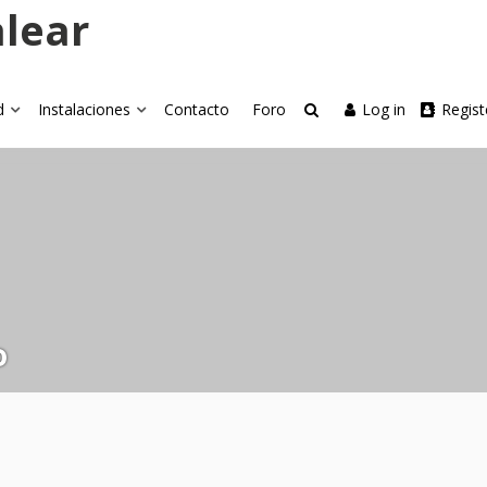
alear
d
Instalaciones
Contacto
Foro
Log in
Regist
o