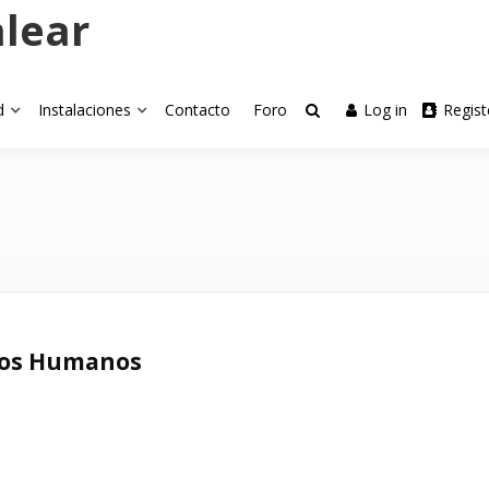
alear
d
Instalaciones
Contacto
Foro
Log in
Regist
sos Humanos